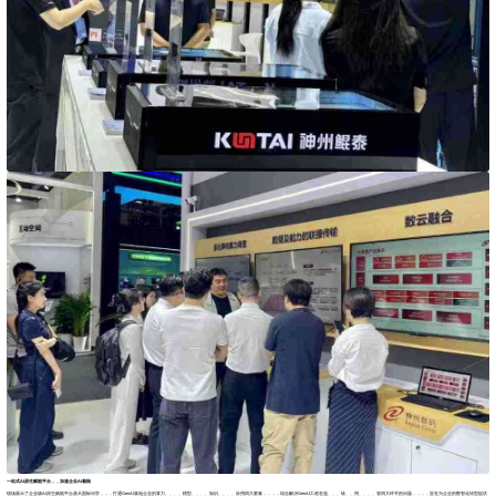
一站式AI原生赋能平台，，加速企业AI着陆
现场展示了企业级AI原生赋能平台鼎天国际问学，，，打通GenAl落地企业的算力、、、、模型、、、、知识、、、、应用四大要素，，，，综合解决GenAI工程在选、、、练、、用、、、、管四大环节的问题，，，，旨在为企业的数智化转型提供