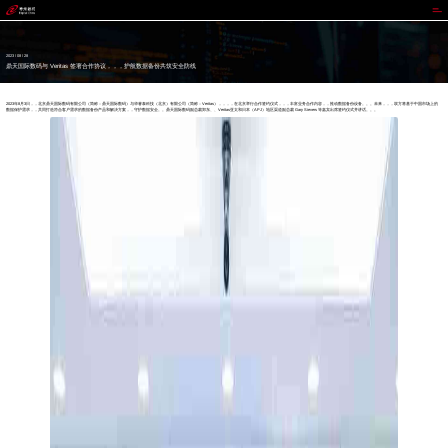
鼎天国际
2023 / 08 / 28
鼎天国际数码与 Veritas 签署合作协议，，，护航数据备份共筑安全防线
2023年8月3日，，北京鼎天国际数码有限公司（简称：鼎天国际数码）与华睿泰科技（北京）有限公司（简称：Veritas），，，，在北京举行合作签约仪式，，，丰富业务合作内容，，推动数据备份设备。。。未来，，，双方将基于中国市场上的
数据保护需求，，共同打造符合客户需求的数据备份产品和解决方案，，守护数据安全。。鼎天国际数码副总裁郑东、、Veritas亚太和日本（APJ）地区渠道副总裁 Gary Sievers 等嘉宾出席签约仪式并讲话。。。